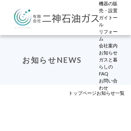
機器の販
売・設置
ガイトー
ル
リフォー
ム
会社案内
会社概要
お知らせ
IH
水の現状
キッチン
プライバ
お知らせ
一覧
お知らせ
NEWS
ガス給湯
ガイトー
浴槽
シーポリ
たんぽぽ
ガスと暮
ガスと暮
器
ルとは
洗面・ト
シー
ブログ
らしの
らしの
ガスファ
純水+ア
イレ
広報誌た
FAQ
FAQ
ンヒータ
ルカリ還
床暖房
んぽぽ
お問い合
ー
元水
わせ
トップページ
お知らせ一覧
ガス衣料
フィルタ
乾燥機
ー
その他の
本体10年
機器
保証
サービス
屋外設置