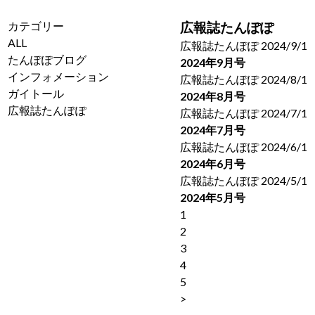
型浄水器
カテゴリー
広報誌たんぽぽ
エリア限
ALL
広報誌たんぽぽ
2024/9/1
定販売
たんぽぽブログ
2024年9月号
24時間対
インフォメーション
広報誌たんぽぽ
2024/8/1
応
ガイトール
2024年8月号
本体1台
広報誌たんぽぽ
広報誌たんぽぽ
2024/7/1
で3箇所
2024年7月号
メンテナ
広報誌たんぽぽ
2024/6/1
ンス
2024年6月号
水質検査
広報誌たんぽぽ
2024/5/1
有料サー
2024年5月号
ビス
1
対応地域
2
と補助金
3
ガイトー
4
ルFAQ
5
>