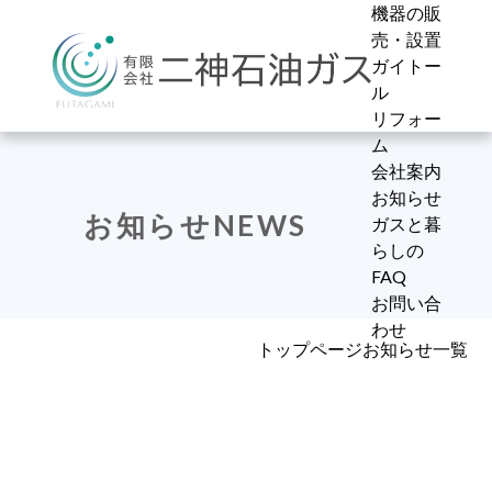
機器の販
売・設置
ガイトー
ル
リフォー
ム
会社案内
会社概要
お知らせ
IH
水の現状
キッチン
プライバ
お知らせ
一覧
お知らせ
NEWS
ガス給湯
ガイトー
浴槽
シーポリ
たんぽぽ
ガスと暮
ガスと暮
器
ルとは
洗面・ト
シー
ブログ
らしの
らしの
ガスファ
純水+ア
イレ
広報誌た
FAQ
FAQ
ンヒータ
ルカリ還
床暖房
んぽぽ
お問い合
ー
元水
わせ
トップページ
お知らせ一覧
ガス衣料
フィルタ
乾燥機
ー
その他の
本体10年
機器
保証
サービス
屋外設置