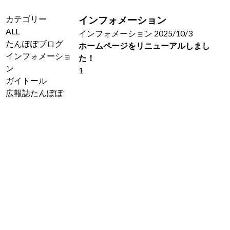
型浄水器
カテゴリー
インフォメーション
エリア限
ALL
インフォメーション
2025/10/3
定販売
たんぽぽブログ
ホームページをリニューアルしまし
24時間対
インフォメーショ
た！
応
ン
1
本体1台
ガイトール
で3箇所
広報誌たんぽぽ
メンテナ
ンス
水質検査
有料サー
ビス
対応地域
と補助金
ガイトー
ルFAQ