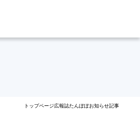
Q
Q
シー
ー
水
トップページ
広報誌たんぽぽ
お知らせ記事
ビス