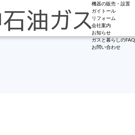
機器の販売・設置
ガイトール
リフォーム
会社案内
お知らせ
ガスと暮らしのFA
IH
水の現状
キッチン
会社概要
お知らせ一覧
ガスと暮らしのFA
お問い合わせ
ガス給湯器
ガイトールとは
浴槽
プライバシーポリ
たんぽぽブログ
ガスファンヒータ
純水+アルカリ還元
洗面・トイレ
広報誌たんぽぽ
ガス衣料乾燥機
フィルター
床暖房
その他の機器
本体10年保証
サービス
屋外設置型浄水器
エリア限定販売
24時間対応
本体1台で3箇所
メンテナンス
水質検査有料サー
対応地域と補助金