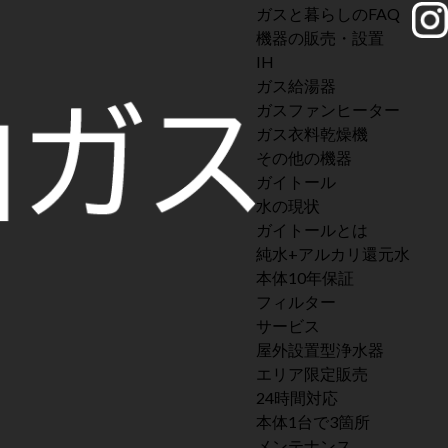
ガスと暮らしのFAQ
機器の販売・設置
IH
ガス給湯器
ガスファンヒーター
ガス衣料乾燥機
その他の機器
ガイトール
水の現状
ガイトールとは
純水+アルカリ還元水
本体10年保証
フィルター
サービス
屋外設置型浄水器
エリア限定販売
24時間対応
本体1台で3箇所
メンテナンス